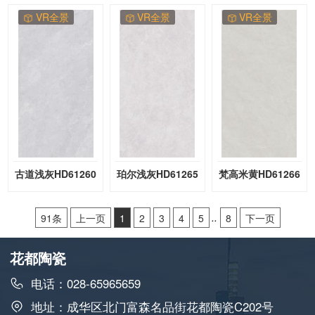
VR全景
VR全景
VR全景
古道浅灰HD61260
珀尔浅灰HD61265
梵高米黄HD61266
91条
上一页
1
2
3
4
5
..
8
下一页
花都陶瓷
电话：028-65965659
地址：成华区北门富森名品街花都陶瓷C202号