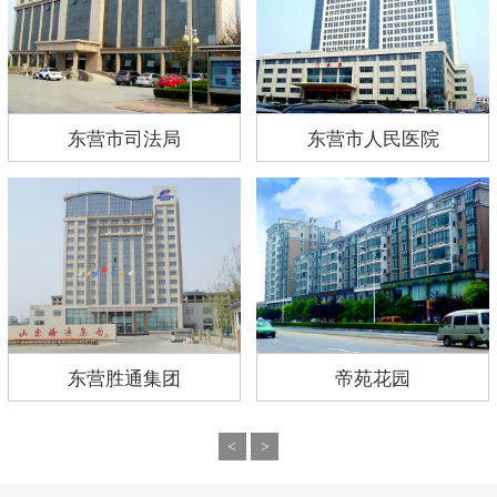
东营市司法局
东营市人民医院
东营胜通集团
帝苑花园
<
>