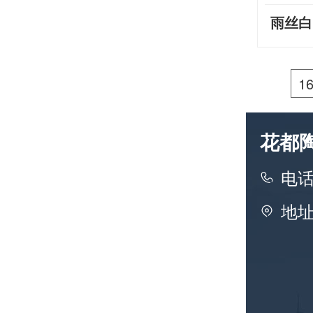
雨丝白H
1
花都
电话：
地址