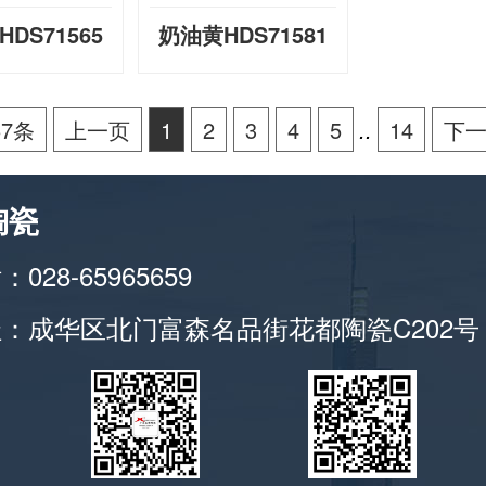
DS71565
奶油黄HDS71581
67条
上一页
1
2
3
4
5
..
14
下
陶瓷
028-65965659
：成华区北门富森名品街花都陶瓷C202号