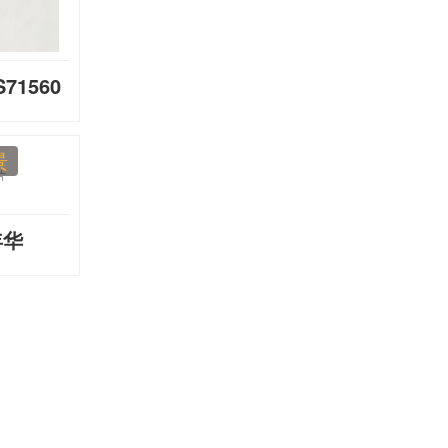
71560
景
年华
582