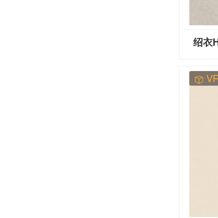
绍衣H
V