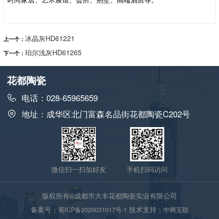
冰晶灰HD61221
上一个：
珀尔浅灰HD61265
下一个：
花都陶瓷
电话：028-65965659
地址：成华区北门富森名品街花都陶瓷C202号
微信扫一扫加好友
手机扫码访问
版权所有©成都市大丰花都陶瓷实业有限公司
备案号：
技术支持：
蜀ICP备2020031017号-1
中网互联