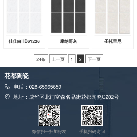
佳仕白HD61226
摩纳哥灰
圣托里尼
HDS12663
HDS12667
24条
上一页
1
2
下一页
花都陶瓷
电话：028-65965659
地址：成华区北门富森名品街花都陶瓷C202号
微信扫一扫加好友
手机扫码访问