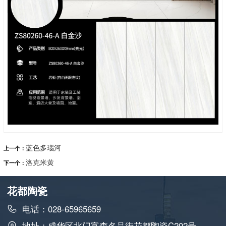
蓝色多瑙河
上一个：
洛克米黄
下一个：
花都陶瓷
电话：028-65965659
地址：成华区北门富森名品街花都陶瓷C202号