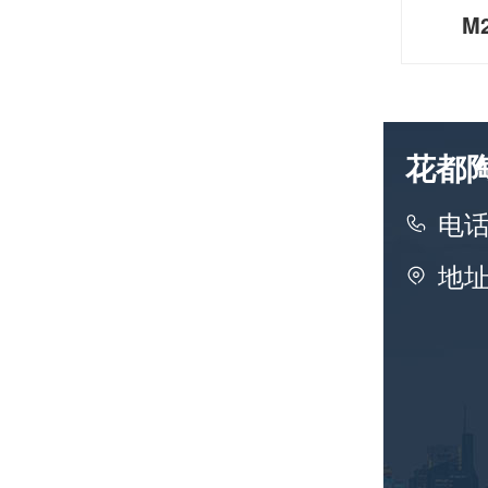
M2
花都
电话：
地址