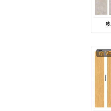
波
HD
V