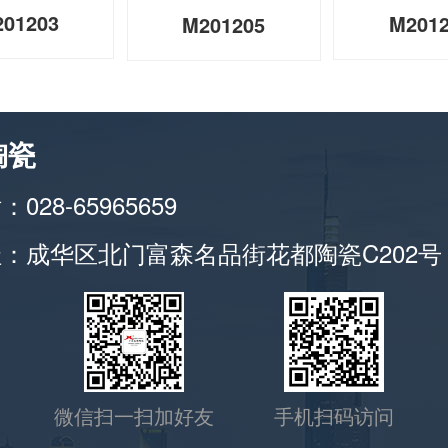
01203
M201
M201205
陶瓷
028-65965659
：成华区北门富森名品街花都陶瓷C202号
微信扫一扫加好友
手机扫码访问