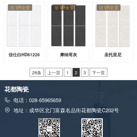
VR全景
VR全景
VR全景
佳仕白HD61226
摩纳哥灰
圣托里尼
HDS12663
HDS12667
28条
上一页
1
2
3
下一页
花都陶瓷
电话：028-65965659
地址：成华区北门富森名品街花都陶瓷C202号